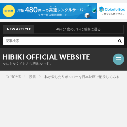
NEW ARTICLE
4年に1度のアレに感傷に浸る
HIBIKI OFFICIAL WEBSITE
なにもなくてもさも意味ありげに
読書
私が愛したリボルバーを日本映画で配役してみる
HOME
TOP
PAGE
PROF
DISC