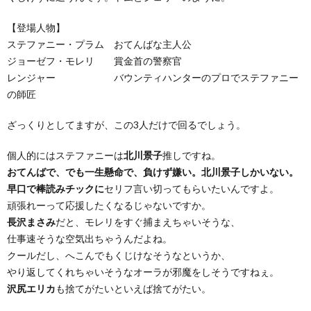
【登場人物】
ステファニー・プラム おてんばな主人公
ジョーゼフ・モレリ 賞金首の警察官
レンジャー バウンティハンターのプロでステファニー
の師匠
ざっくりとしてますが、この3人だけで回るでしょう。
個人的にはステファニーは
北川景子
推しですね。
おてんばで、でも一生懸命で、負けず嫌い。北川景子しかいない。
早口で棒読みチックに
セリフ言い切ってもらいたいんですよ。
頑張れーって応援したくなるじゃないですか。
長沢まさみ
だと、モレリをすぐ捕まえちゃいそうな、
仕事速そうな空気出ちゃうんだよね。
クールだし、へこんでもくじけなそうなというか、
やり返してくれちゃいそうなオーラが邪魔をしそうですねぇ。
沢尻エリカ
も捨てがたいといえば捨てがたい。