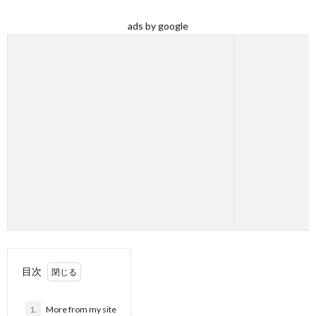
ads by google
目次
1.
More from my site