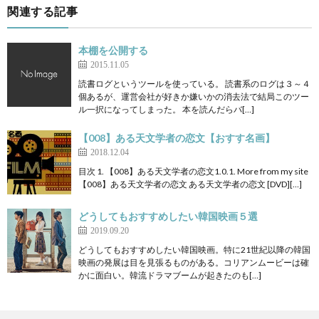
関連する記事
本棚を公開する
2015.11.05
読書ログというツールを使っている。 読書系のログは３～４
個あるが、運営会社が好きか嫌いかの消去法で結局このツー
ル一択になってしまった。 本を読んだらバ[…]
【008】ある天文学者の恋文【おすす名画】
2018.12.04
目次 1. 【008】ある天文学者の恋文1.0.1. More from my site
【008】ある天文学者の恋文 ある天文学者の恋文 [DVD][…]
どうしてもおすすめしたい韓国映画５選
2019.09.20
どうしてもおすすめしたい韓国映画。特に21世紀以降の韓国
映画の発展は目を見張るものがある。コリアンムービーは確
かに面白い。韓流ドラマブームが起きたのも[…]