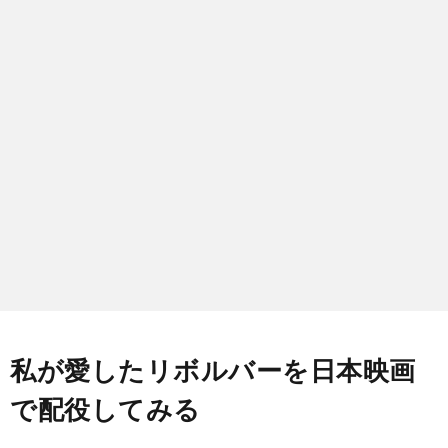
BLO
LINK
CON
私が愛したリボルバーを日本映画
で配役してみる