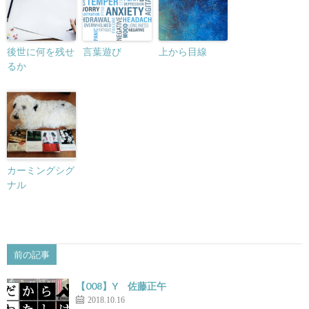
後世に何を残せ
言葉遊び
上から目線
るか
カーミングシグ
ナル
前の記事
【008】Y 佐藤正午
2018.10.16