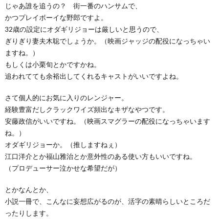
じゃあ誰を追うの？ 街一番のハンサムで、
かつプレイボーイな野郎ですよ。
32歳の設定にオダギリジョーは厳しいと思うので、
ぎりぎり妻夫木聡でしょうか。（映画ジャッジの配役になっちゃい
ますね。）
もしくは小栗旬とかですかね。
追われてても余裕出してくれるキャストがいいですよね。
さて個人的にお気に入りのレンジャー。
経験豊富だしクラックワイズ頻出なキザなやつです。
安藤政信がいいですね。（映画スマグラーの配役になっちゃいます
ね。）
オダギリジョーか。（推しますねぇ）
江口洋介とか福山雅治とか意外性のある使い方もいいですね。
（プロデューサー泣かせな希望だが）
とかなんとか、
小説一冊で、こんなに妄想広がるのが、活字の素晴らしいところだ
ったりします。