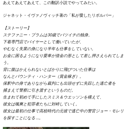
あえてあえてあえて、この翻訳小説でやってみたい。
ジャネット・イヴァノヴィッチ著の「私が愛したリボルバー」
【ストーリー】
ステファニー・プラムは30歳でバツイチの独身。
下着専門店でバイヤーとして働いていたが、
やむなく失業の身になり半年も仕事をしていない。
お金に困るようになり愛車が借金の形として差し押さえられてしま
う。
背に腹はかえられないとばかりに飛びついた仕事は
なんとバウンティ・ハンター（賞金稼ぎ）。
保釈中の身でありながら裁判にも出頭せずに失踪した逃亡者を
捕まえて警察に引き渡すというものだ。
生まれて初めて手にしたスミス＆ウエッソンを構えて、
彼女は颯爽と犯罪者たちに対峙していく。
彼女は最初の仕事で高校時代の元彼で逃亡中の警官ジョー・モレリ
を探すことになる …。