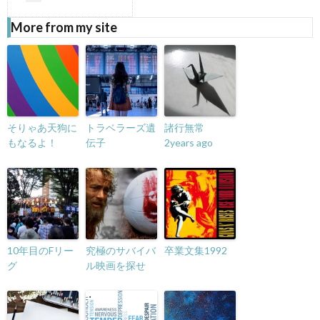
More from my site
そりゃあ天狗に
トラベラーズ遺
諸行無常
もなるよ！
伝子
2years ago
10年目のFリー
究極のサバイバ
卒業文集1992
グ
ル映画を探せ