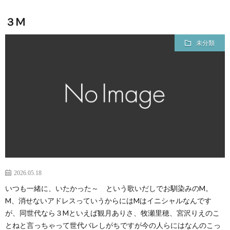
３M
未分類
2026.05.18
いつも一緒に、いたかった～ という歌いだしでお馴染みのM。
M、消せないアドレスっていうからにはMはイニシャルなんです
が、同世代なら３Mといえば観月ありさ、牧瀬里穂、宮沢りえのこ
とねと言っちゃって世代バレしがちですが今の人らにはなんのこっ