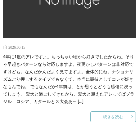
BLO
LINK
CON
2026.06.15
4年に1度のアレですよ。ちっちゃい頃から好きでしたからね。そり
ゃ早起きパターンなら対応しますよ。夜更かしパターンは非対応で
すけども。なんだかんだよく見てますよ。全体的にね。ナショナリ
ズムごり押しするタイプでもなくて、本当に競技としてコレが好き
なもんでね。 でもなんだか4年前は、とか思うとどうも感傷に浸っ
てしまう。 愛犬と過ごしてきたから、愛犬と迎えたアレってばブラ
ジル、ロシア、カタールと３大会あっ […]
続きを読む