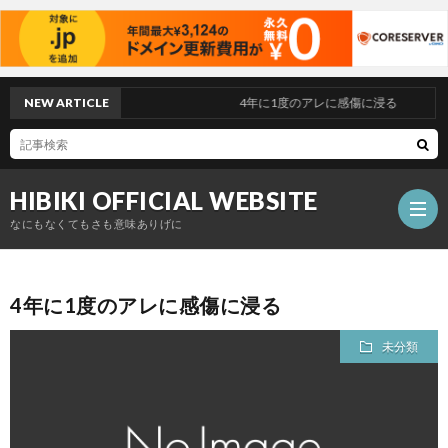
NEW ARTICLE
4年に1度のアレに感傷に浸る
HIBIKI OFFICIAL WEBSITE
なにもなくてもさも意味ありげに
4年に1度のアレに感傷に浸る
TOP
未分類
PAGE
PROF
DISC