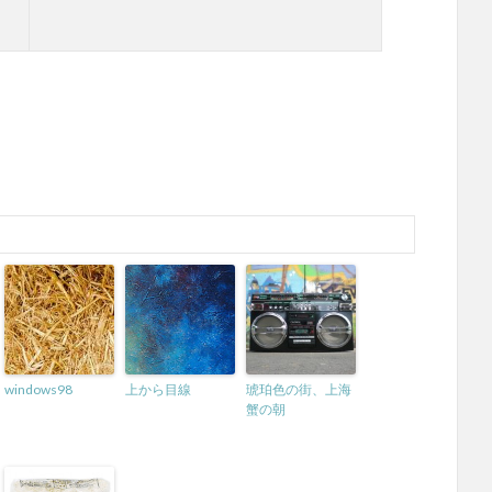
windows98
上から目線
琥珀色の街、上海
蟹の朝