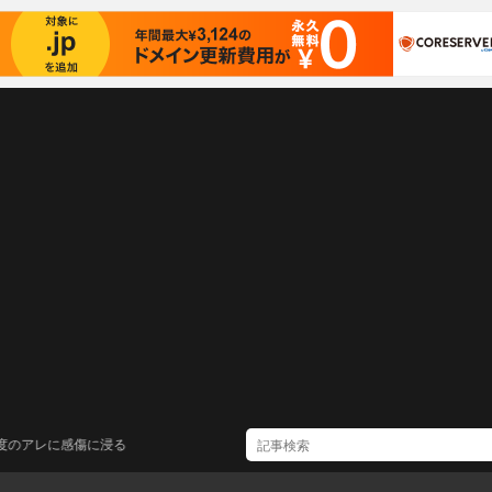
感傷に浸る