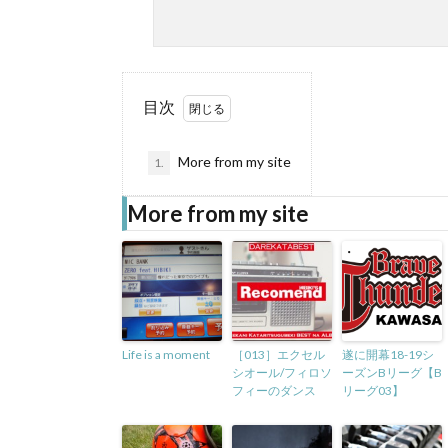
目次
More from my site
1.
More from my site
Life is a moment
［013］エクセル
遂に開幕18-19シ
シオール/フィロソ
ーズンBリーグ【B
フィーのダンス
リーグ03】