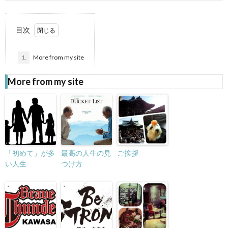
目次
1.
More from my site
More from my site
「初めて」が多
最高の人生の見
ご挨拶
い人生
つけ方