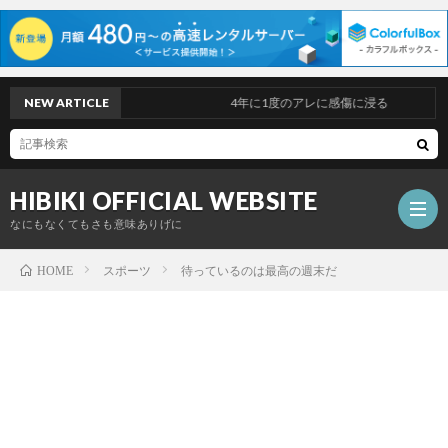
NEW ARTICLE
4年に1度のアレに感傷に浸る
HIBIKI OFFICIAL WEBSITE
なにもなくてもさも意味ありげに
スポーツ
待っているのは最高の週末だ
HOME
TOP
PAGE
PROF
DISC