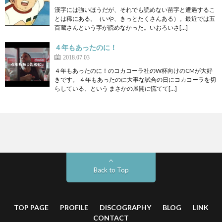
漢字には強いほうだが、それでも読めない苗字と遭遇するこ
とは稀にある。（いや、きっとたくさんある）。最近では五
百蔵さんという字が読めなかった。いおろいさ[…]
４年もあったのに！
2018.07.03
４年もあったのに！のコカコーラ社のW杯向けのCMが大好
きです。 ４年もあったのに大事な試合の日にコカコーラを切
らしている、という まさかの展開に慌てて[…]
Back to Top
TOP PAGE
PROFILE
DISCOGRAPHY
BLOG
LINK
CONTACT