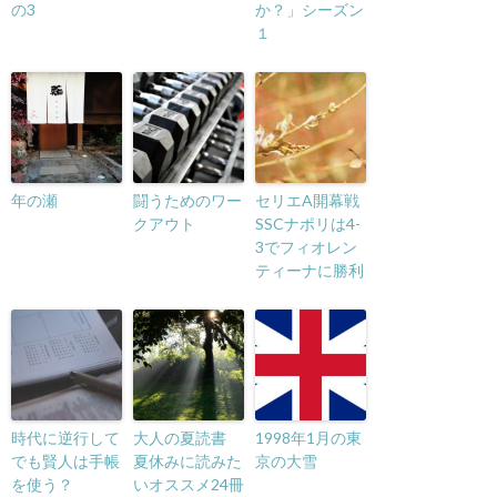
の3
か？」シーズン
１
年の瀬
闘うためのワー
セリエA開幕戦
クアウト
SSCナポリは4-
3でフィオレン
ティーナに勝利
時代に逆行して
大人の夏読書
1998年1月の東
でも賢人は手帳
夏休みに読みた
京の大雪
を使う？
いオススメ24冊