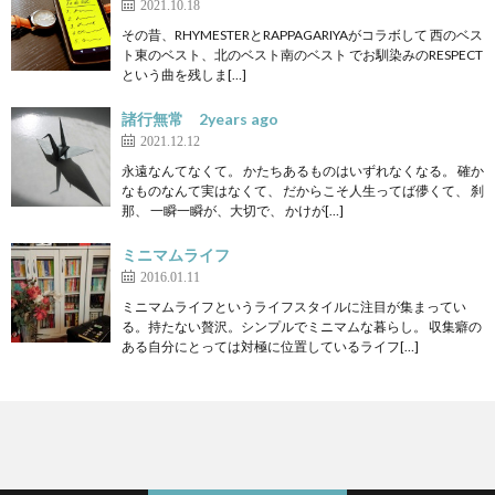
2021.10.18
その昔、RHYMESTERとRAPPAGARIYAがコラボして 西のベス
ト東のベスト、北のベスト南のベスト でお馴染みのRESPECT
という曲を残しま[…]
諸行無常 2years ago
2021.12.12
永遠なんてなくて。 かたちあるものはいずれなくなる。 確か
なものなんて実はなくて、 だからこそ人生ってば儚くて、 刹
那、 一瞬一瞬が、大切で、 かけが[…]
ミニマムライフ
2016.01.11
ミニマムライフというライフスタイルに注目が集まってい
る。持たない贅沢。シンプルでミニマムな暮らし。 収集癖の
ある自分にとっては対極に位置しているライフ[…]