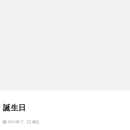
BLO
LINK
CON
誕生日
2015.09.17
雑記