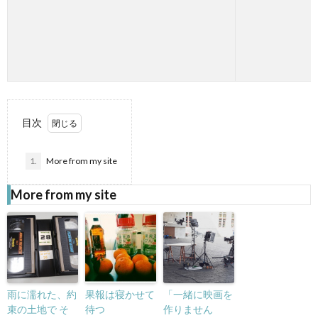
目次
1.
More from my site
More from my site
雨に濡れた、約
果報は寝かせて
「一緒に映画を
束の土地で そ
待つ
作りません