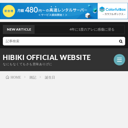
NEW ARTICLE
4年に1度のアレに感傷に浸る
HIBIKI OFFICIAL WEBSITE
なにもなくてもさも意味ありげに
雑記
誕生日
HOME
TOP
PAGE
PROF
DISC